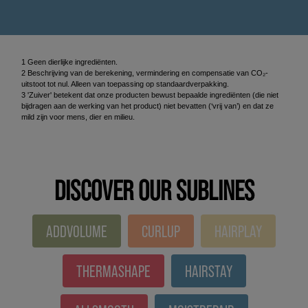
1 Geen dierlijke ingrediënten.
2 Beschrijving van de berekening, vermindering en compensatie van CO₂-
uitstoot tot nul. Alleen van toepassing op standaardverpakking.
3 'Zuiver' betekent dat onze producten bewust bepaalde ingrediënten (die niet
bijdragen aan de werking van het product) niet bevatten (‘vrij van’) en dat ze
mild zijn voor mens, dier en milieu.
DISCOVER OUR SUBLINES
ADDVOLUME
CURLUP
HAIRPLAY
THERMASHAPE
HAIRSTAY