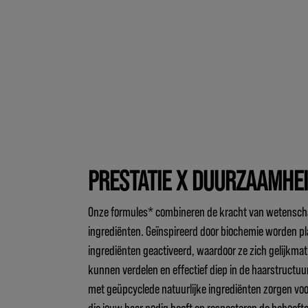
PRESTATIE X DUURZAAMHE
Onze formules* combineren de kracht van wetenscha
ingrediënten. Geïnspireerd door biochemie worden pl
ingrediënten geactiveerd, waardoor ze zich gelijkmat
kunnen verdelen en effectief diep in de haarstructu
met geüpcyclede natuurlijke ingrediënten zorgen voor
die jouw haar nodig heeft en respecteren de behoeft