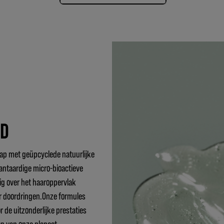
ID
p met geüpcyclede natuurlijke
antaardige micro-bioactieve
ig over het haaroppervlak
ur doordringen.Onze formules
 de uitzonderlijke prestaties
en van onze planeet.