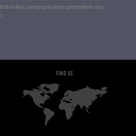
l tot krullend, springerig tot glad en gecontroleerd: onze
n.
FIND US