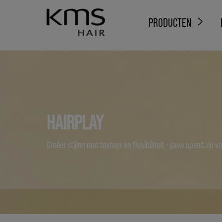
PRODUCTEN
HAIRPLAY
Creëer stijlen met textuur en flexibiliteit – jouw speeltuin voo