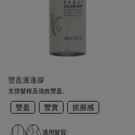
豐盈蓬蓬膠
支撐髮根及強效豐盈。
豐盈
豐實
抓握感
適用髮質: