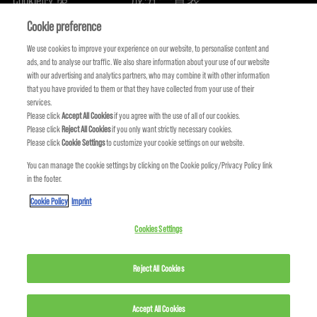
關於我們
永續承諾
FIND US
Cookie preference
We use cookies to improve your experience on our website, to personalise content and
ads, and to analyse our traffic. We also share information about your use of our website
with our advertising and analytics partners, who may combine it with other information
that you have provided to them or that they have collected from your use of their
services.
Please click
Accept All Cookies
if you agree with the use of all of our cookies.
Please click
Reject All Cookies
if you only want strictly necessary cookies.
Please click
Cookie Settings
to customize your cookie settings on our website.
You can manage the cookie settings by clicking on the Cookie policy/Privacy Policy link
in the footer.
KMS IS A PART OF
Cookie Policy
Imprint
Cookies Settings
Reject All Cookies
Accept All Cookies