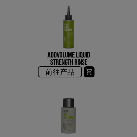
ADDVOLUME LIQUID
STRENGTH RINSE
前往产品