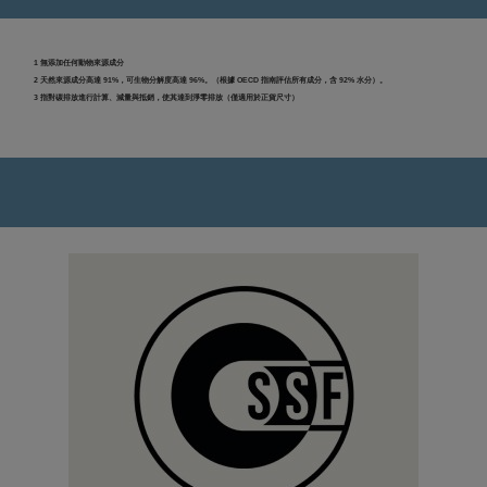
1 無添加任何動物來源成分
2 天然來源成分高達 91%，可生物分解度高達 96%。（根據 OECD 指南評估所有成分，含 92% 水分）。
3 指對碳排放進行計算、減量與抵銷，使其達到淨零排放（僅適用於正貨尺寸）