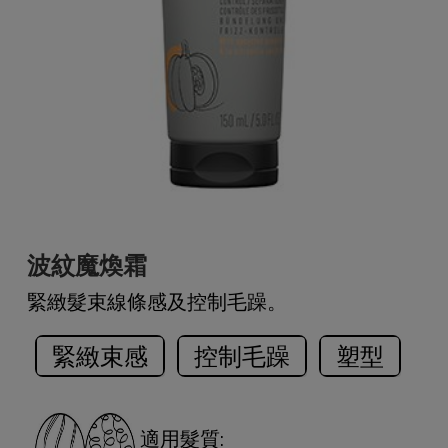
波紋魔煥霜
緊緻髮束線條感及控制毛躁。
緊緻束感
控制毛躁
塑型
適用髮質: