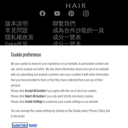
版本說明
聯繫我們
常見問題
成為合作沙龍的一員
隱私權政策
成分一覽表
Cookie政策
成分一覽表
關於我們
永續承諾
FIND US
Cookie preference
We use cookies to improve your experience on our website, to personalise content and
ads, and to analyse our traffic. We also share information about your use of our website
with our advertising and analytics partners, who may combine it with other information
that you have provided to them or that they have collected from your use of their
services.
Please click
Accept All Cookies
if you agree with the use of all of our cookies.
Please click
Reject All Cookies
if you only want strictly necessary cookies.
Please click
Cookie Settings
to customize your cookie settings on our website.
You can manage the cookie settings by clicking on the Cookie policy/Privacy Policy link
in the footer.
KMS IS A PART OF
Cookie Policy
Imprint