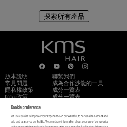
探索所有產品
版本說明
聯繫我們
常見問題
成為合作沙龍的一員
隱私權政策
成分一覽表
Cookie政策
成分一覽表
關於我們
永續承諾
FIND US
Cookie preference
We use cookies to improve your experience on our website, to personalise content and
ads, and to analyse our traffic. We also share information about your use of our website
with our advertising and analytics partners, who may combine it with other information