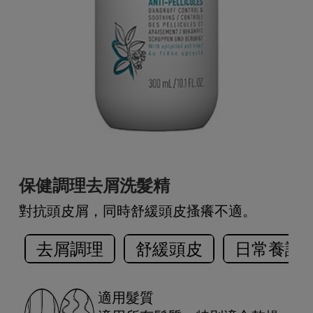
保健調理去屑洗髮精
對抗頭皮屑，同時舒緩頭皮搔癢不適。
去屑調理
舒緩頭皮
日常養護
適用髮質