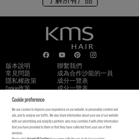
版本說明
聯繫我們
常見問題
成為合作沙龍的一員
隱私權政策
成分一覽表
Cookie政策
成分一覽表
關於我們
永續承諾
FIND US
Cookie preference
We use cookies to improve your experience on our website, to personalise content and
ads, and to analyse our traffic. We also share information about your use of our website
with our advertising and analytics partners, who may combine it with other information
that you have provided to them or that they have collected from your use of their
services.
Please click
Accept All Cookies
if you agree with the use of all of our cookies.