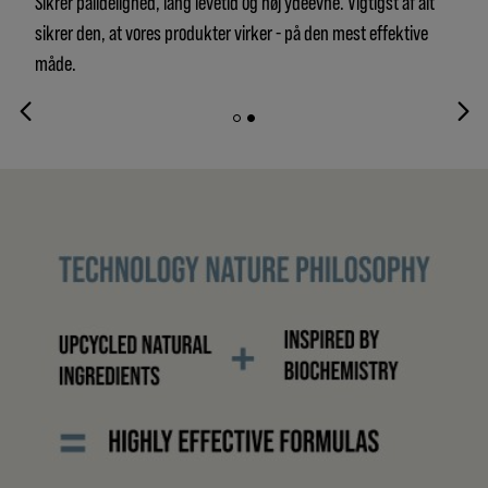
Sikrer pålidelighed, lang levetid og høj ydeevne. Vigtigst af alt
sikrer den, at vores produkter virker - på den mest effektive
måde.