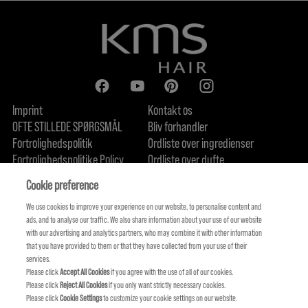
Imprint
Kontakt os
OFTE STILLEDE SPØRGSMÅL
Bliv forhandler
Fortrolighedspolitik
Ordliste over ingredienser
Fortrolighedspolitike Policy
Ordliste over dufte
Om os
Forpligtelse til bæredygtighed
FIND US
Cookie preference
We use cookies to improve your experience on our website, to personalise content and
ads, and to analyse our traffic. We also share information about your use of our website
with our advertising and analytics partners, who may combine it with other information
that you have provided to them or that they have collected from your use of their
services.
Please click
Accept All Cookies
if you agree with the use of all of our cookies.
Please click
Reject All Cookies
if you only want strictly necessary cookies.
Please click
Cookie Settings
to customize your cookie settings on our website.