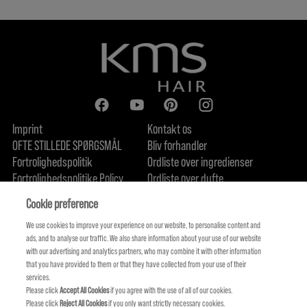
Imprint
Kontakt os
OFTE STILLEDE SPØRGSMÅL
Bliv forhandler
Fortrolighedspolitik
Ordliste over ingredienser
Fortrolighedspolitike Policy
Ordliste over dufte
Om os
Forpligtelse til bæredygtighed
FIND US
Cookie preference
We use cookies to improve your experience on our website, to personalise content and
ads, and to analyse our traffic. We also share information about your use of our website
with our advertising and analytics partners, who may combine it with other information
that you have provided to them or that they have collected from your use of their
services.
Please click
Accept All Cookies
if you agree with the use of all of our cookies.
Please click
Reject All Cookies
if you only want strictly necessary cookies.