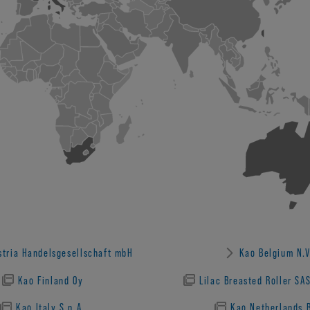
stria Handelsgesellschaft mbH
Kao Belgium N.V
Kao Finland Oy
Lilac Breasted Roller SA
Kao Italy S.p.A.
Kao Netherlands B