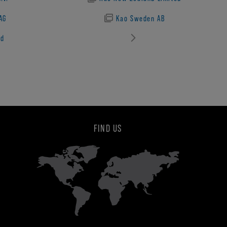
AG
Kao Sweden AB
ed
FIND US