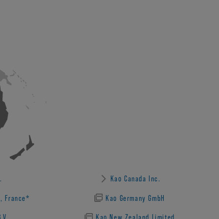
.
Kao Canada Inc.
S, France*
Kao Germany GmbH
.V.
Kao New Zealand Limited