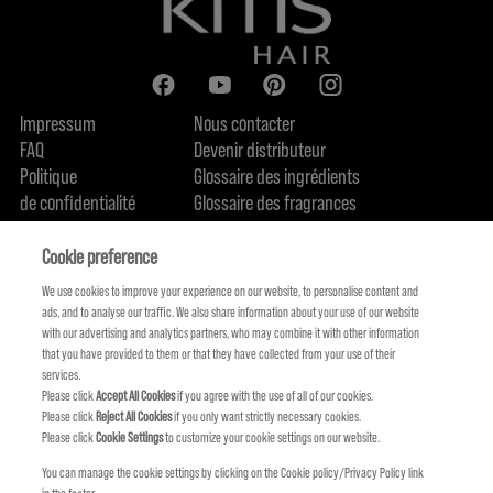
Impressum
Nous contacter
FAQ
Devenir distributeur
Politique
Glossaire des ingrédients
de confidentialité
Glossaire des fragrances
Politique de cookie
Engagement en terme de durabilité
FIND US
Qui sommes-nous
Cookie preference
We use cookies to improve your experience on our website, to personalise content and
ads, and to analyse our traffic. We also share information about your use of our website
with our advertising and analytics partners, who may combine it with other information
that you have provided to them or that they have collected from your use of their
services.
Please click
Accept All Cookies
if you agree with the use of all of our cookies.
Please click
Reject All Cookies
if you only want strictly necessary cookies.
Please click
Cookie Settings
to customize your cookie settings on our website.
You can manage the cookie settings by clicking on the Cookie policy/Privacy Policy link