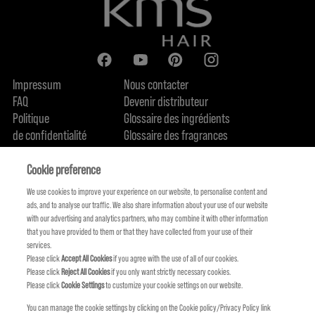
Impressum
Nous contacter
FAQ
Devenir distributeur
Politique
Glossaire des ingrédients
de confidentialité
Glossaire des fragrances
Politique de cookie
Engagement en terme de durabilité
FIND US
Qui sommes-nous
Cookie preference
We use cookies to improve your experience on our website, to personalise content and
ads, and to analyse our traffic. We also share information about your use of our website
with our advertising and analytics partners, who may combine it with other information
that you have provided to them or that they have collected from your use of their
services.
Please click
Accept All Cookies
if you agree with the use of all of our cookies.
Please click
Reject All Cookies
if you only want strictly necessary cookies.
Please click
Cookie Settings
to customize your cookie settings on our website.
You can manage the cookie settings by clicking on the Cookie policy/Privacy Policy link