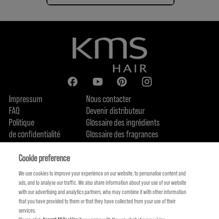
Impressum
Nous contacter
FAQ
Devenir distributeur
Politique
Glossaire des ingrédients
de confidentialité
Glossaire des fragrances
Politique de cookie
Engagement en terme de durabilité
FIND US
Qui sommes-nous
Cookie preference
We use cookies to improve your experience on our website, to personalise content and
ads, and to analyse our traffic. We also share information about your use of our website
with our advertising and analytics partners, who may combine it with other information
that you have provided to them or that they have collected from your use of their
services.