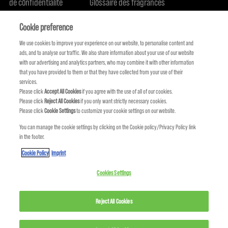
de confidentialité
Glossaire des fragrances
Politique de cookie
Engagement en terme de durabilité
FIND US
Qui sommes-nous
Cookie preference
We use cookies to improve your experience on our website, to personalise content and
ads, and to analyse our traffic. We also share information about your use of our website
with our advertising and analytics partners, who may combine it with other information
that you have provided to them or that they have collected from your use of their
services.
Please click
Accept All Cookies
if you agree with the use of all of our cookies.
Please click
Reject All Cookies
if you only want strictly necessary cookies.
Please click
Cookie Settings
to customize your cookie settings on our website.
You can manage the cookie settings by clicking on the Cookie policy/Privacy Policy link
in the footer.
KMS FAIT PARTIE DE
Cookie Policy
Imprint
Cookies Settings
Reject All Cookies