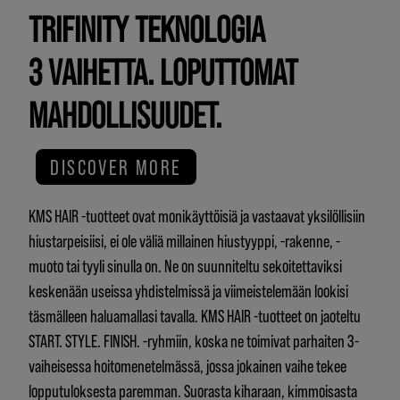
TRIFINITY TEKNOLOGIA
3 VAIHETTA. LOPUTTOMAT
MAHDOLLISUUDET.
DISCOVER MORE
KMS HAIR -tuotteet ovat monikäyttöisiä ja vastaavat yksilöllisiin
hiustarpeisiisi, ei ole väliä millainen hiustyyppi, -rakenne, -
muoto tai tyyli sinulla on. Ne on suunniteltu sekoitettaviksi
keskenään useissa yhdistelmissä ja viimeistelemään lookisi
täsmälleen haluamallasi tavalla. KMS HAIR -tuotteet on jaoteltu
START. STYLE. FINISH. -ryhmiin, koska ne toimivat parhaiten 3-
vaiheisessa hoitomenetelmässä, jossa jokainen vaihe tekee
lopputuloksesta paremman. Suorasta kiharaan, kimmoisasta