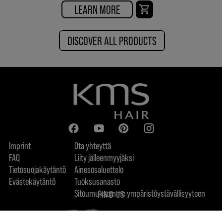
LEARN MORE
DISCOVER ALL PRODUCTS
Imprint
Ota yhteyttä
FAQ
Liity jälleenmyyjäksi
Tietosuojakäytäntö
Ainesosaluettelo
Evästekäytäntö
Tuoksusanasto
Sitoumuksemme ympäristöystävällisyyteen
FIND US