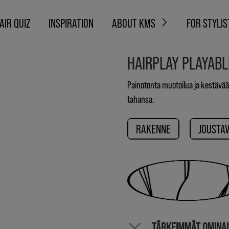
AIR QUIZ
INSPIRATION
ABOUT KMS
FOR STYLIS
HAIRPLAY PLAYAB
Painotonta muotoilua ja kestävää 
tahansa.
RAKENNE
JOUSTAV
TÄRKEIMMÄT OMINA