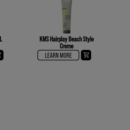
L
KMS Hairplay Beach Style
Creme
LEARN MORE