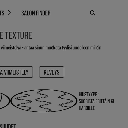
TS
SALON FINDER
LE TEXTURE
viimeistelyä - antaa sinun muokata tyylisi uudelleen milloin
A VIIMEISTELY
KEVEYS
HIUSTYYPPI:
SUORISTA ERITTÄIN KI
HAROILLE
ISUUDET