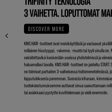
TRIFINITY TEKNOLOGIA
3 VAIHETTA. LOPUTTOMAT MA
DISCOVER MORE
KMS HAIR -tuotteet ovat monikäyttöisiä ja vastaavat yksilöllis
millainen hiustyyppi, -rakenne, -muoto tai tyyli sinulla on.
sekoitettaviksi keskenään useissa yhdistelmissä ja viimei
haluamallasi tavalla. KMS HAIR -tuotteet on jaoteltu START.
ne toimivat parhaiten 3-vaiheisessa hoitomenetelmässä, jo
lopputuloksesta paremman. Suorasta kiharaan, kimmoisas
tuotekoostumuksemme auttavat sinua saavuttamaan millai
tai asiakkaasi pystytte kuvittelemaan ja vielä enemmän.