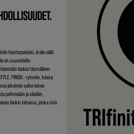
HDOLLISUUDET.
iin hiustarpeisiisi, ei ole väliä
 Ne on suunniteltu
stelemään lookisi täsmälleen
 STYLE. FINISH. -ryhmiin, koska
ssa jokainen vaihe tekee
ta pehmeään ja sileään,
sen lookin tahansa, jonka sinä