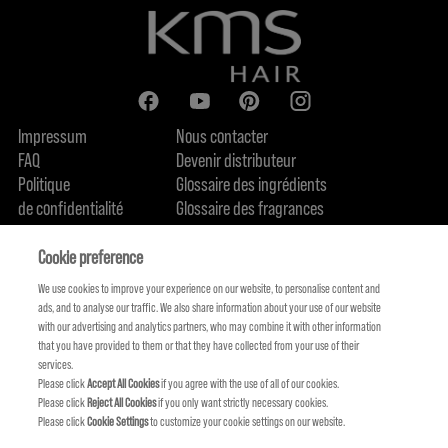
Impressum
Nous contacter
FAQ
Devenir distributeur
Politique
Glossaire des ingrédients
de confidentialité
Glossaire des fragrances
Politique de cookie
Engagement en terme de durabilité
FIND US
Qui sommes-nous
Cookie preference
We use cookies to improve your experience on our website, to personalise content and
ads, and to analyse our traffic. We also share information about your use of our website
with our advertising and analytics partners, who may combine it with other information
that you have provided to them or that they have collected from your use of their
services.
Please click
Accept All Cookies
if you agree with the use of all of our cookies.
Please click
Reject All Cookies
if you only want strictly necessary cookies.
Please click
Cookie Settings
to customize your cookie settings on our website.