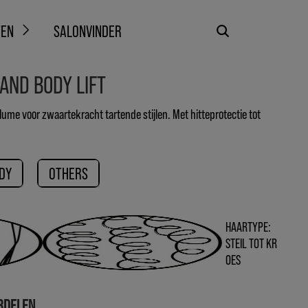
TEN
SALONVINDER
AND BODY LIFT
olume voor zwaartekracht tartende stijlen. Met hitteprotectie tot
DY
OTHERS
HAARTYPE:
STEIL TOT KR
OES
RDELEN