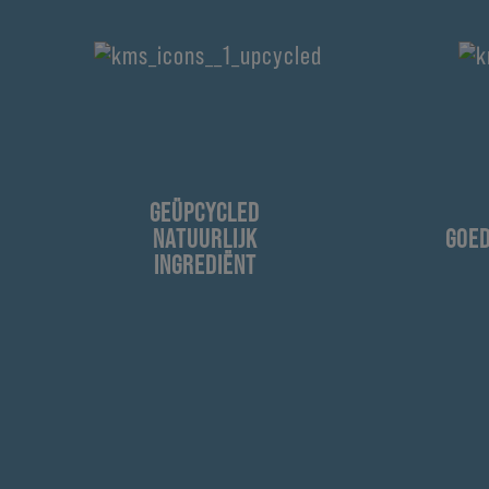
GEÜPCYCLED
NATUURLIJK
GOE
INGREDIËNT