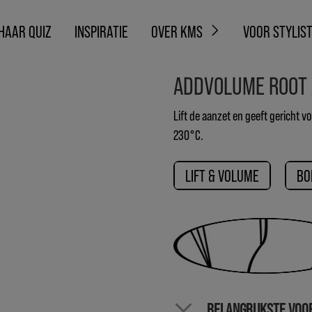
HAAR QUIZ
INSPIRATIE
OVER KMS
VOOR STYLIS
ADDVOLUME ROOT 
Lift de aanzet en geeft gericht v
230°C.
LIFT & VOLUME
BO
BELANGRIJKSTE VOO