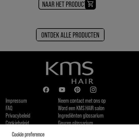
NAAR HET PRODUCT
ONTDEK ALLE PRODUCTEN
Impressum
Neem contact met ons op
FAQ
Word een KMS HAIR salon
Privacybeleid
Ingrediënten glossarium
Cookiebeleid
Geuren glossarium
Over ons
Duurzaamheidsbelofte
FIND US
Cookie preference