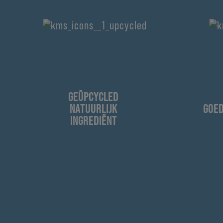
GEÜPCYCLED
NATUURLIJK
GOE
INGREDIËNT