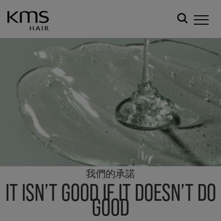
我們的承諾
IT ISN’T GOOD IF IT DOESN’T DO
GOOD