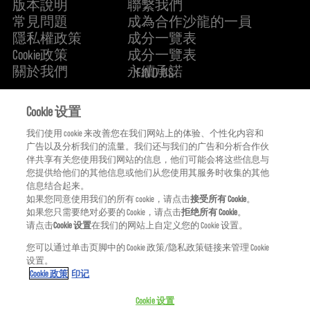
版本說明
聯繫我們
常見問題
成為合作沙龍的一員
隱私權政策
成分一覽表
Cookie政策
成分一覽表
關於我們
永續承諾
FIND US
Cookie 设置
我们使用 cookie 来改善您在我们网站上的体验、个性化内容和
广告以及分析我们的流量。我们还与我们的广告和分析合作伙
伴共享有关您使用我们网站的信息，他们可能会将这些信息与
您提供给他们的其他信息或他们从您使用其服务时收集的其他
信息结合起来。
如果您同意使用我们的所有 cookie，请点击
接受所有 Cookie
。
如果您只需要绝对必要的 Cookie，请点击
拒绝所有 Cookie
。
请点击
Cookie 设置
在我们的网站上自定义您的 Cookie 设置。
您可以通过单击页脚中的 Cookie 政策/隐私政策链接来管理 Cookie
KMS IS A PART OF
设置。
Cookie 政策
印记
Cookie 设置
© COPYRIGHT 2024 KMS HAIR. ALL RIGHTS RESERVED.