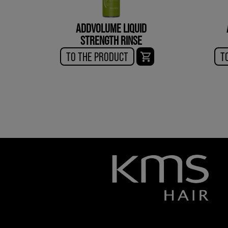
ADDVOLUME LIQUID
STRENGTH RINSE
TO THE PRODUCT
T