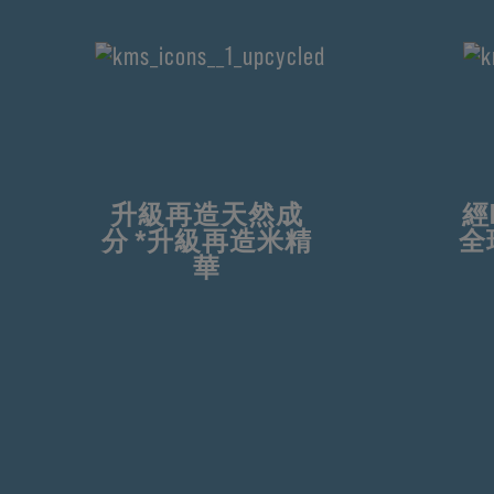
升級再造天然成
經
分 *升級再造米精
全
華