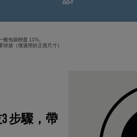
品3
般包裝輕盈 11%。
淨零排放（僅適用於正貨尺寸）
科技3 步驟，帶