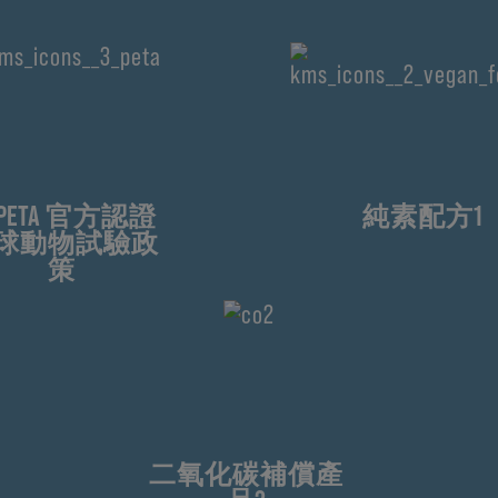
PETA 官方認證
純素配方1
球動物試驗政
策
二氧化碳補償產