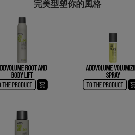
完美型塑你的風格
DDVOLUME ROOT AND
ADDVOLUME VOLUMIZI
BODY LIFT
SPRAY
O THE PRODUCT
TO THE PRODUCT