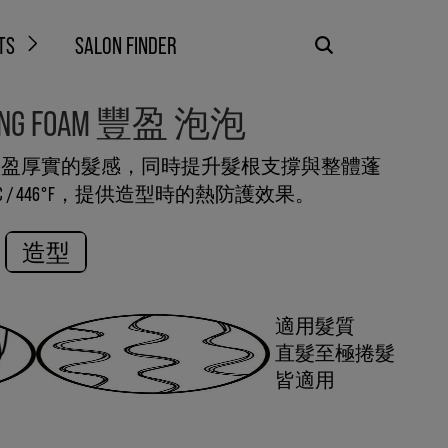
TS
SALON FINDER
YLING FOAM 豐盈 泡泡
豐盈厚實的髮感，同時提升髮根支撐與整體蓬
C / 446°F，提供造型時的熱防護效果。
造型
適用髮質
直髮至極捲髮
皆適用