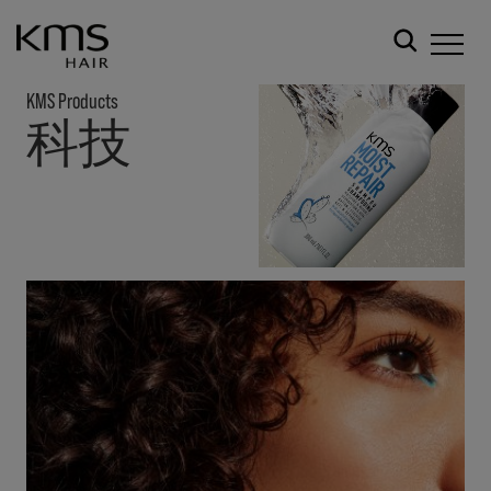
KMS Products
科技